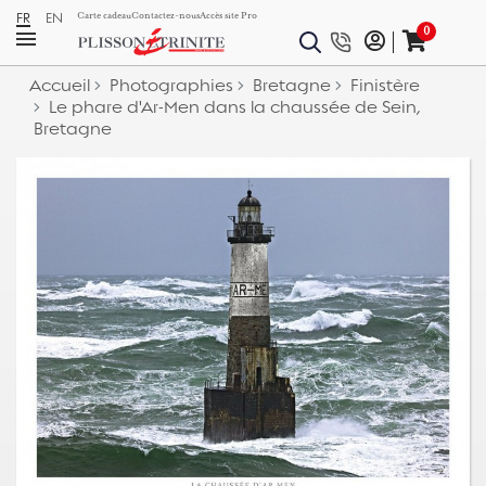
FR
EN
Carte cadeau
Contactez-nous
Accès site Pro
0
Accueil
Photographies
Bretagne
Finistère
Le phare d'Ar-Men dans la chaussée de Sein,
Bretagne