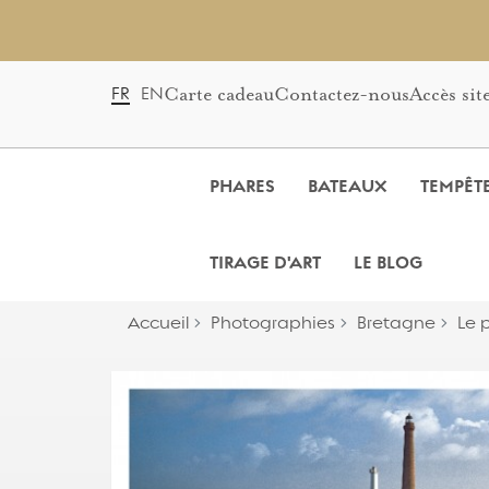
Carte cadeau
Contactez-nous
Accès sit
FR
EN
PHARES
BATEAUX
TEMPÊT
TIRAGE D'ART
LE BLOG
Accueil
Photographies
Bretagne
Le 