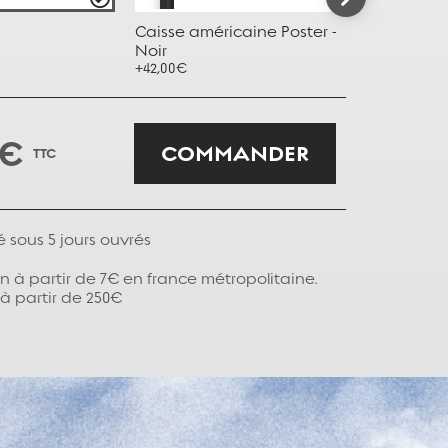
Caisse américaine Poster -
Caisse amé
Noir
Taupe
+42,00€
+42,00€
 €
COMMANDER
TTC
é sous
5
jours ouvrés
on à partir de 7€ en france métropolitaine.
 à partir de 250€