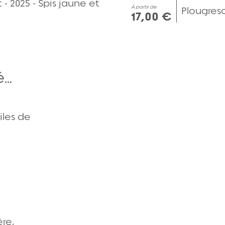
 - 2025 - Spis jaune et
À partir de
Plougres
17,00 €
..
Aperçu rapide
iles de
Aperçu rapide
Aperçu rapide
ère,