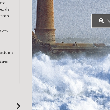
aux
ez de
reton
V
0 cm
ration :
aines