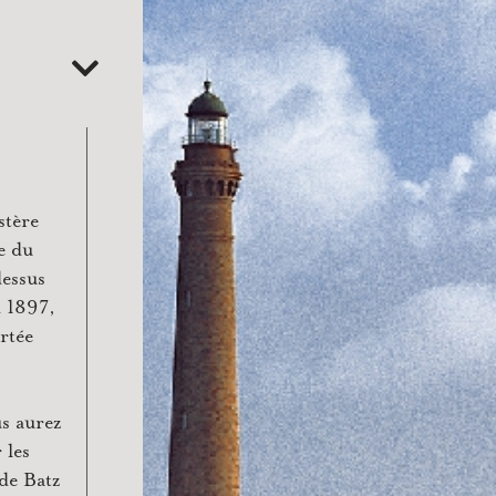
stère
e du
dessus
n 1897,
rtée
s aurez
 les
 de Batz