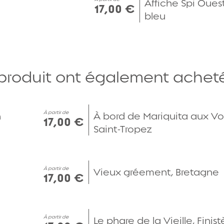
Affiche Spi Ouest
17,00 €
bleu
 produit ont également acheté.
Aperçu rapide
À partir de
n
À bord de Mariquita aux Vo
17,00 €
Saint-Tropez
Aperçu rapide
À partir de
Vieux gréement, Bretagne
17,00 €
Aperçu rapide
À partir de
Le phare de la Vieille, Finist