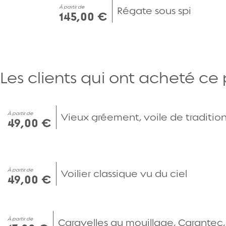
À partir de
Régate sous spi
145,00 €
Les clients qui ont acheté ce
À partir de
Vieux gréement, voile de traditio
49,00 €
À partir de
Voilier classique vu du ciel
49,00 €
À partir de
Caravelles au mouillage, Carantec,