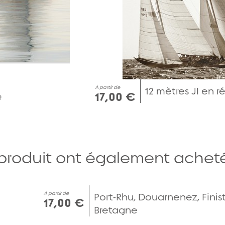
À partir de
12 mètres JI en 
17,00 €
e
 produit ont également acheté.
Aperçu rapide
À partir de
Port-Rhu, Douarnenez, Finist
17,00 €
Bretagne