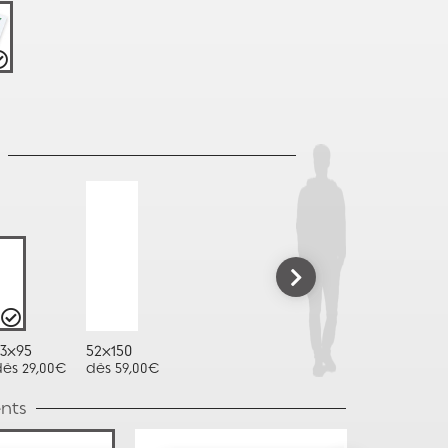
33x95
52x150
dès 29,00€
dès 59,00€
nts