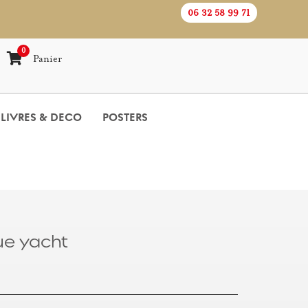
06 32 58 99 71
0
Panier
LIVRES & DECO
POSTERS
ue yacht