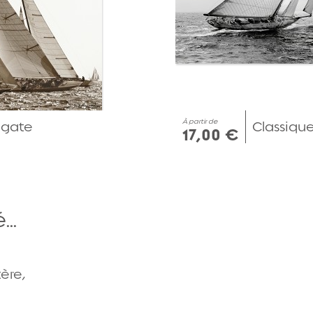
À partir de
régate
Classique
17,00 €
..
Aperçu rapide
ère,