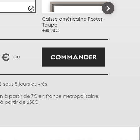
Caisse américaine Poster -
Caisse amé
Taupe
Gris
+80,00€
+80,00€
 €
COMMANDER
TTC
é sous
5
jours ouvrés
on à partir de 7€ en france métropolitaine.
 à partir de 250€