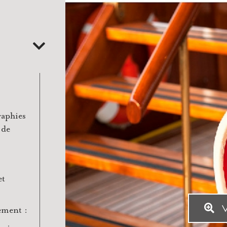
raphies
 de
et
V
ement :