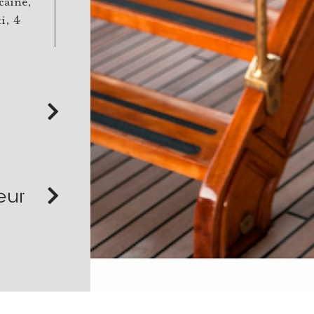
caine,
i, 4
eur