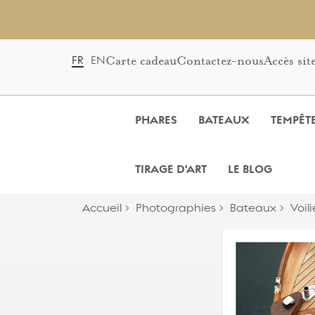
Carte cadeau
Contactez-nous
Accès sit
FR
EN
PHARES
BATEAUX
TEMPÊT
TIRAGE D'ART
LE BLOG
Accueil
Photographies
Bateaux
Voili