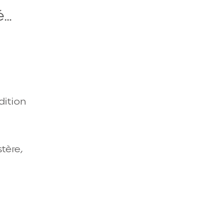
..
Aperçu rapide
Aperçu rapide
dition
Aperçu rapide
stère,
Aperçu rapide