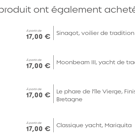
 produit ont également acheté.
Aperçu rapide
À partir de
Sinagot, voilier de tradition
17,00 €
Aperçu rapide
À partir de
Moonbeam III, yacht de tra
17,00 €
Aperçu rapide
À partir de
Le phare de l'île Vierge, Fini
17,00 €
Bretagne
Aperçu rapide
À partir de
Classique yacht, Mariquita
17,00 €