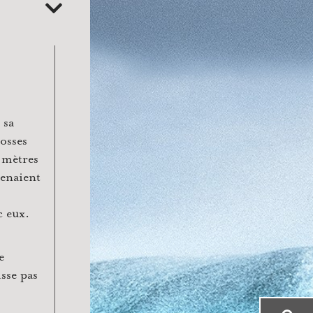
 sa
rosses
 mètres
venaient
c eux.
e
isse pas