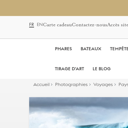
Carte cadeau
Contactez-nous
Accès sit
FR
EN
PHARES
BATEAUX
TEMPÊT
TIRAGE D'ART
LE BLOG
Accueil
Photographies
Voyages
Pay