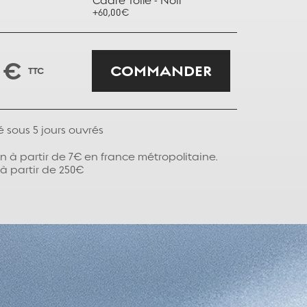
Cadre Toile - Noir
Cadre Toile
+60,00€
+60,00€
 €
COMMANDER
TTC
é sous
5
jours ouvrés
on à partir de 7€ en france métropolitaine.
 à partir de 250€