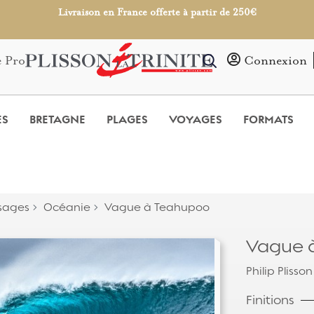
Livraison en France offerte à partir de 250€
e Pro
Connexion
ES
BRETAGNE
PLAGES
VOYAGES
FORMATS
sages
Océanie
Vague à Teahupoo
Vague 
Philip Plisson
Finitions