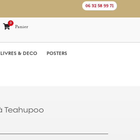
06 32 58 99 71
0
Panier
LIVRES & DECO
POSTERS
à Teahupoo