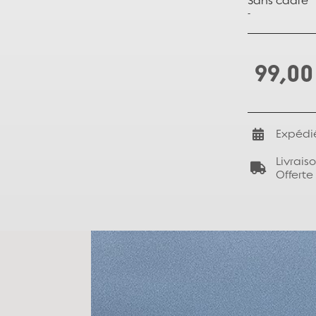
Sans cadre
-
99,00
Expédi
Livrais
Offerte