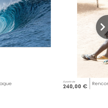
À partir de
 vague
Rencon
240,00 €