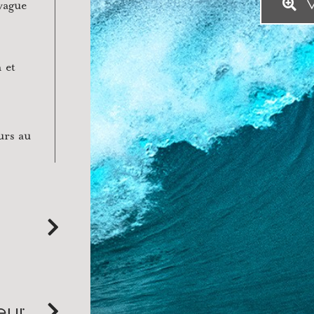
V
 vague
 et
urs au
eur