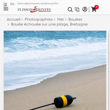
FR
EN
Carte cadeau
Contactez-nous
Accès site Pro
0
Accueil
Photographies
Mer
Bouées
Bouée échouée sur une plage, Bretagne