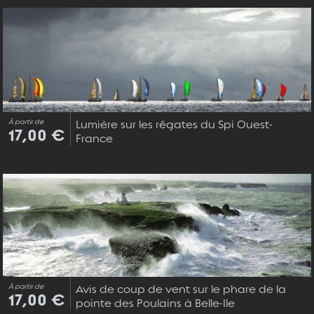
À partir de
Lumière sur les régates du Spi Ouest-
17,00 €
France
À partir de
Avis de coup de vent sur le phare de la
17,00 €
pointe des Poulains à Belle-Ile