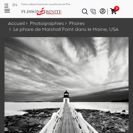
FR
EN
Carte cadeau
Contactez-nous
Accès site Pro
0
Accueil
Photographies
Phares
Le phare de Marshall Point dans le Maine, USA