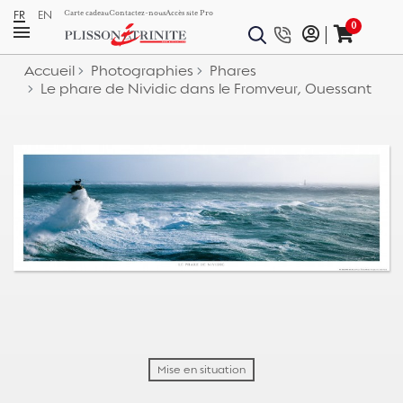
FR
EN
Carte cadeau
Contactez-nous
Accès site Pro
0
Accueil
Photographies
Phares
Le phare de Nividic dans le Fromveur, Ouessant
Mise en situation