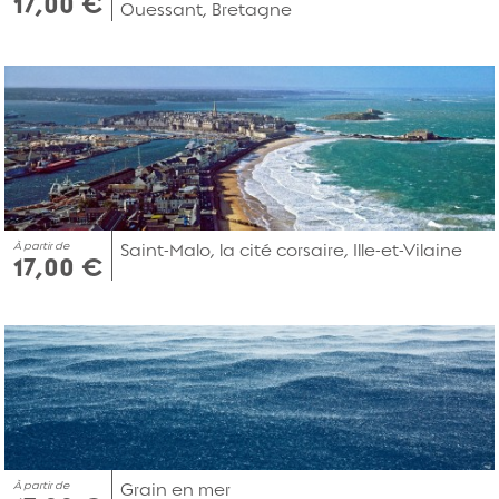
17,00 €
Ouessant, Bretagne
À partir de
Saint-Malo, la cité corsaire, Ille-et-Vilaine
17,00 €
À partir de
Grain en mer