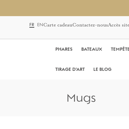
Carte cadeau
Contactez-nous
Accès sit
FR
EN
PHARES
BATEAUX
TEMPÊT
TIRAGE D'ART
LE BLOG
Mugs