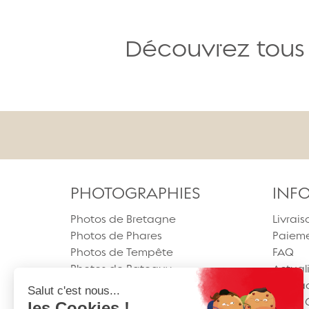
Découvrez tous 
PHOTOGRAPHIES
INF
Photos de Bretagne
Livrais
Photos de Phares
Paieme
Photos de Tempête
FAQ
Photos de Bateaux
Actual
Photos de Saint-Malo
Contac
Photos du Mont-Saint-Michel
Carte